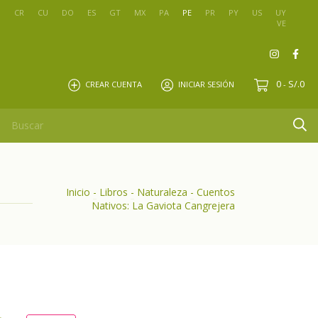
O
CR
CU
DO
ES
GT
MX
PA
PE
PR
PY
US
UY
VE
0
S/.0
CREAR CUENTA
INICIAR SESIÓN
-
Inicio
-
Libros
-
Naturaleza
-
Cuentos
Nativos: La Gaviota Cangrejera