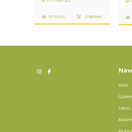
S/.177,107.25
S/
DETALLES
Nav
Inicio
Quien
Libros
Autore
En los