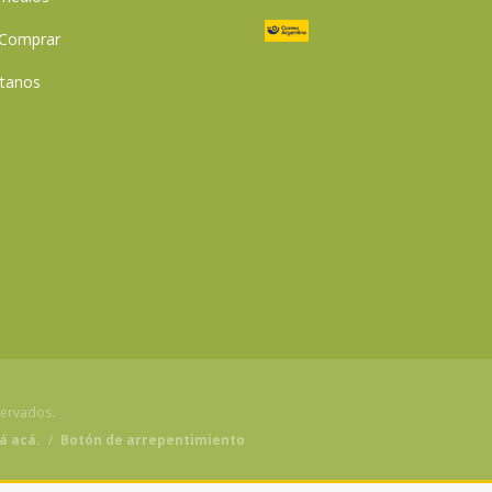
Comprar
tanos
servados.
á acá.
/
Botón de arrepentimiento