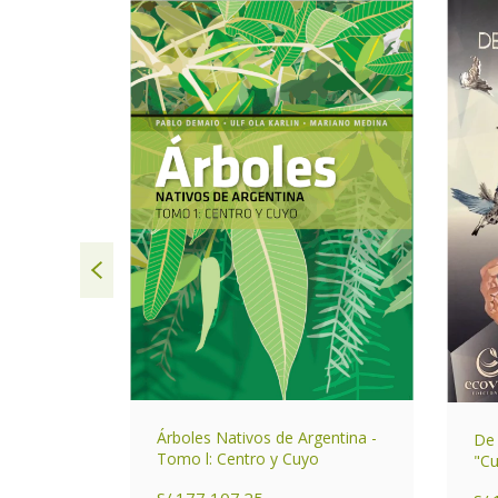
SIN STOCK
Árboles Nativos de Argentina -
De 
de Córdoba
Tomo l: Centro y Cuyo
"Cu