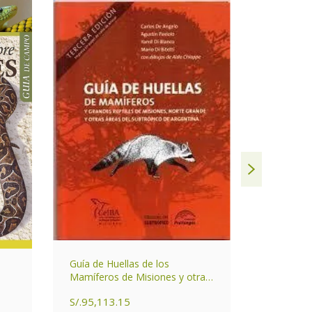
Guía de Huellas de los
La magia 
Mamíferos de Misiones y otras
áreas del Subtrópico de
S/.59,03
S/.95,113.15
Argentina