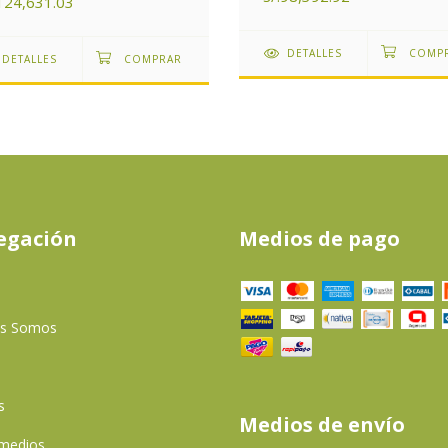
.124,631.03
DETALLES
DETALLES
egación
Medios de pago
es Somos
s
Medios de envío
 medios