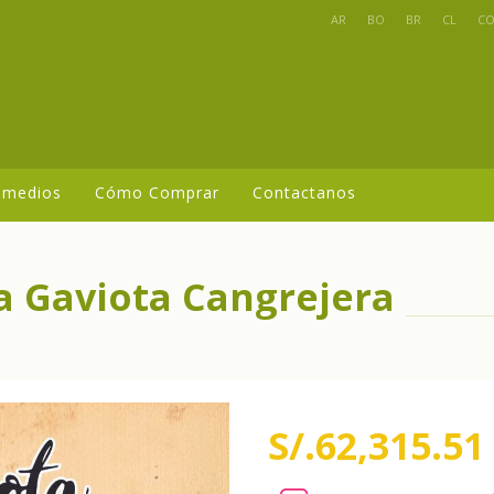
AR
BO
BR
CL
C
 medios
Cómo Comprar
Contactanos
a Gaviota Cangrejera
S/.62,315.51