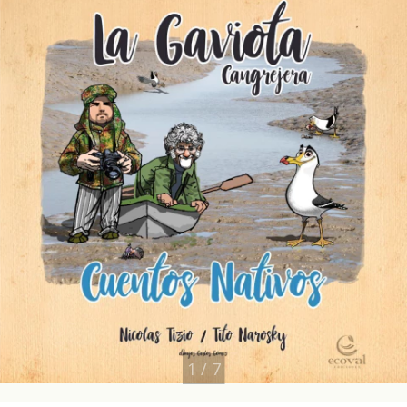
1
/
7