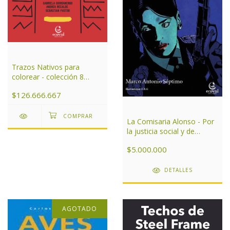
Trazos Nativos para
colorear - colección 8
libros
$126.666.667
La Comisaria Alonso - Por
la justicia social y de
género
$5.000.000
DETALLES
AGOTADO