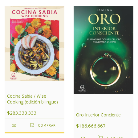
Cocina Sabia / Wise
Cooking (edición bilingüe)
$283.333.333
Oro Interior Conciente
$186.666.667