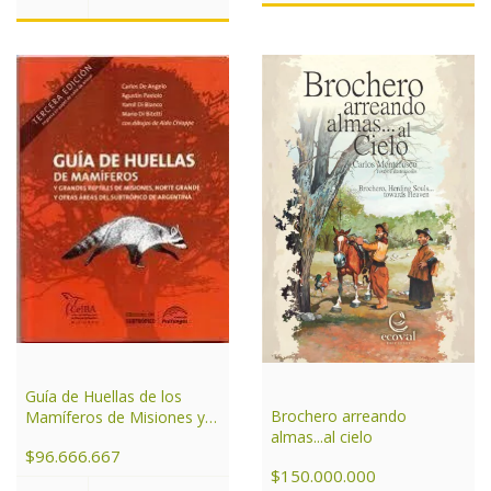
Guía de Huellas de los
Brochero arreando
Mamíferos de Misiones y
almas...al cielo
otras áreas del Subtrópico
$96.666.667
de Argentina
$150.000.000