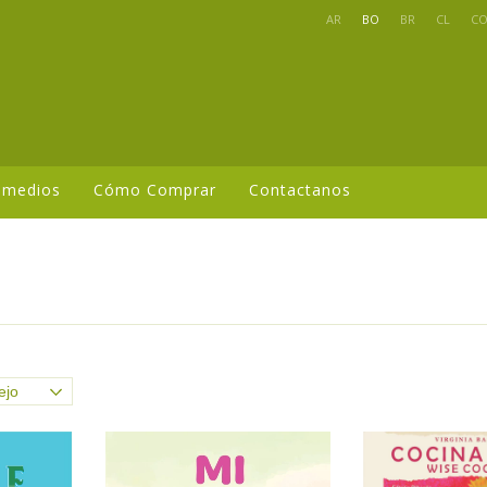
AR
BO
BR
CL
C
 medios
Cómo Comprar
Contactanos