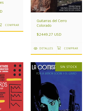
res
SD
Guitarras del Cerro
Colorado
$2449.27 USD
DETALLES
SIN STOCK