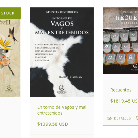
N STOCK
Recuentos
$1819.45 U
En torno de Vagos y mal
entretenidos
DETALLES
$1399.58 USD