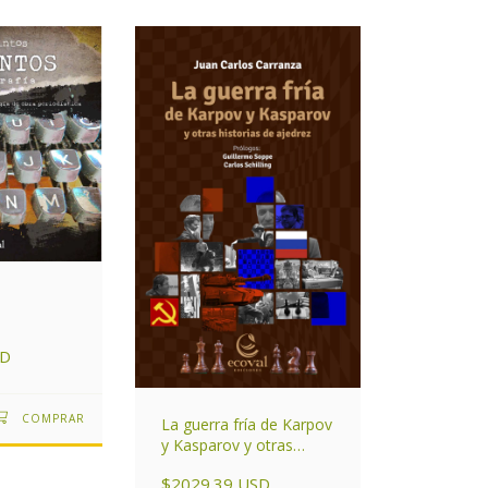
SD
La guerra fría de Karpov
y Kasparov y otras
historias de ajedrez
$2029.39 USD