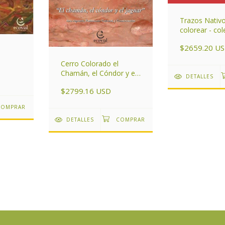
Trazos Nativ
colorear - col
libros
$2659.20 U
Cerro Colorado el
Chamán, el Cóndor y el
DETALLES
Jaguar
$2799.16 USD
DETALLES