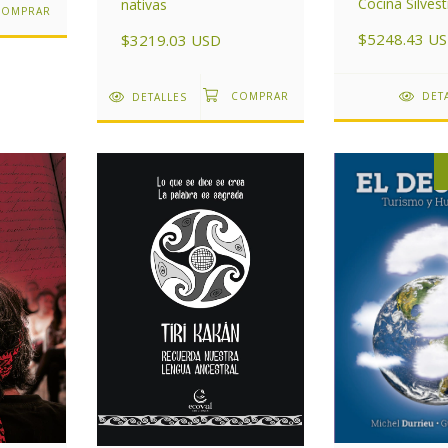
Cocina Silvest
nativas
$5248.43 U
$3219.03 USD
DET
DETALLES