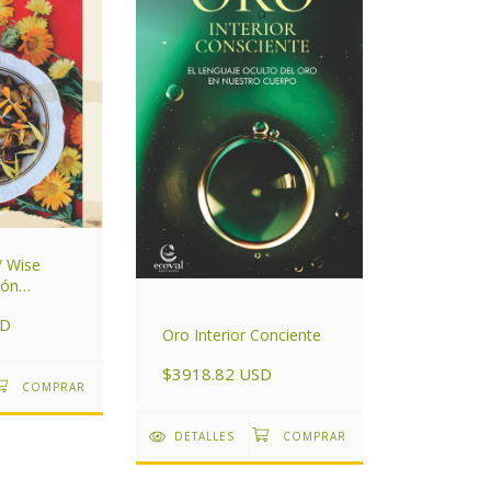
/ Wise
ión
SD
Oro Interior Conciente
$3918.82 USD
DETALLES