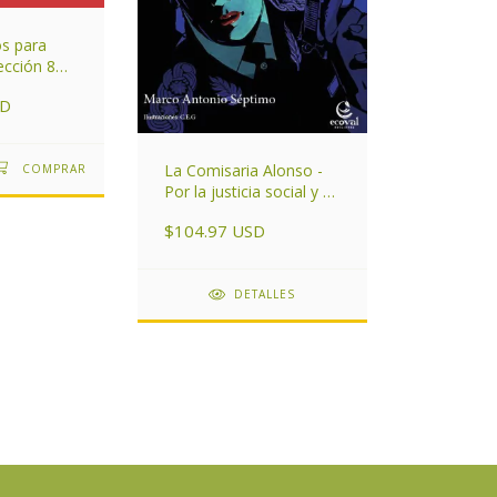
os para
ección 8
SD
La Comisaria Alonso -
Por la justicia social y de
género
$104.97 USD
DETALLES