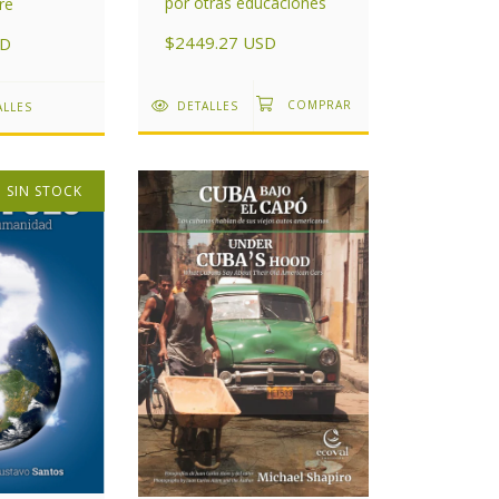
por otras educaciones
re
$2449.27 USD
SD
DETALLES
ALLES
SIN STOCK