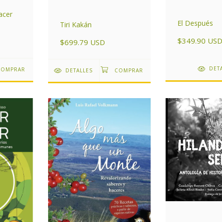
acer
El Después
Tiri Kakán
$349.90 US
$699.79 USD
DET
DETALLES