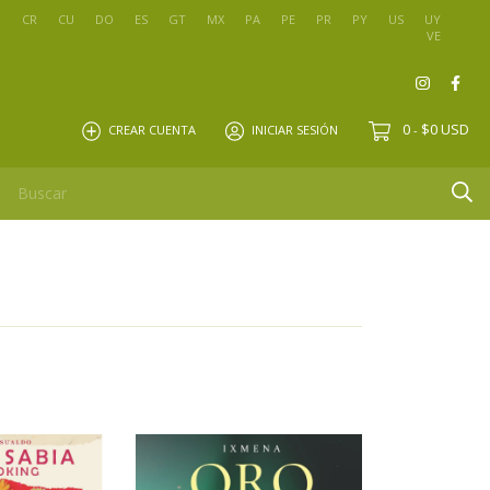
O
CR
CU
DO
ES
GT
MX
PA
PE
PR
PY
US
UY
VE
0
$0 USD
CREAR CUENTA
INICIAR SESIÓN
-