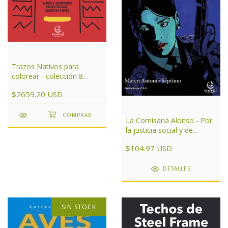
Trazos Nativos para
colorear - colección 8
libros
$2659.20 USD
La Comisaria Alonso - Por
la justicia social y de
género
$104.97 USD
DETALLES
SIN STOCK