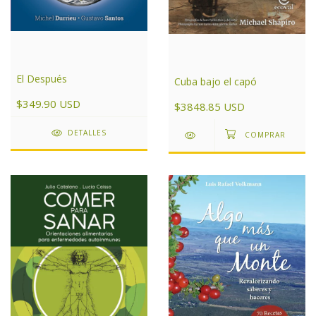
El Después
Cuba bajo el capó
$349.90 USD
$3848.85 USD
DETALLES