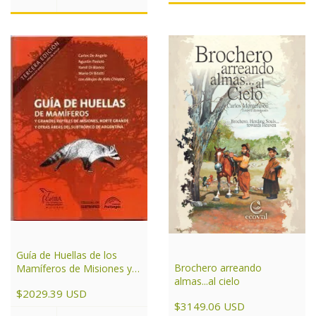
Guía de Huellas de los
Brochero arreando
Mamíferos de Misiones y
almas...al cielo
otras áreas del Subtrópico
$2029.39 USD
de Argentina
$3149.06 USD