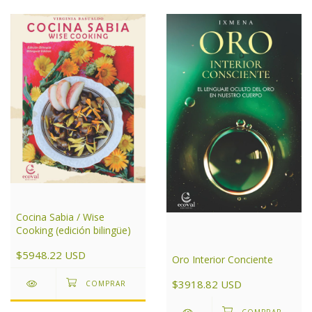
Cocina Sabia / Wise
Cooking (edición bilingüe)
$5948.22 USD
Oro Interior Conciente
$3918.82 USD