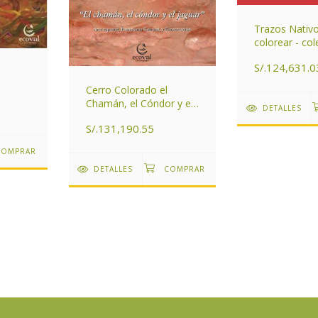
Trazos Nativ
colorear - col
libros
S/.124,631.0
Cerro Colorado el
Chamán, el Cóndor y el
DETALLES
Jaguar
S/.131,190.55
DETALLES