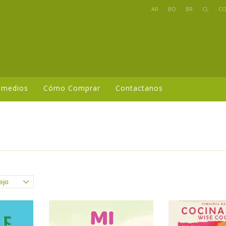
AR
BO
BR
CL
C
 medios
Cómo Comprar
Contactanos