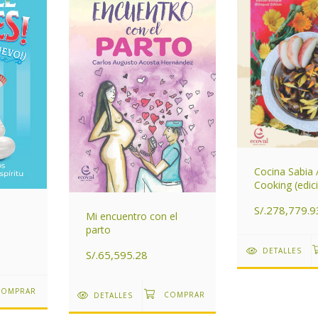
Cocina Sabia 
Cooking (edic
bilingüe)
S/.278,779.9
Mi encuentro con el
parto
DETALLES
S/.65,595.28
DETALLES