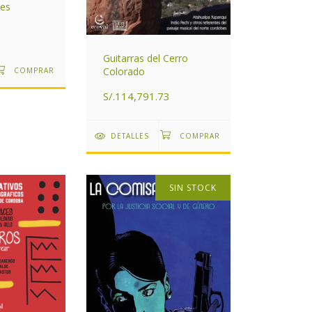
res
Guitarras del Cerro
Colorado
S/.114,791.73
DETALLES
SIN STOCK