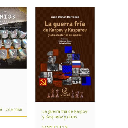
La guerra fría de Karpov
y Kasparov y otras
historias de ajedrez
S/.95,113.15