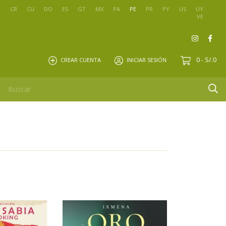
O
CR
CU
DO
ES
GT
MX
PA
PE
PR
PY
US
UY
VE
0
S/.0
CREAR CUENTA
INICIAR SESIÓN
-