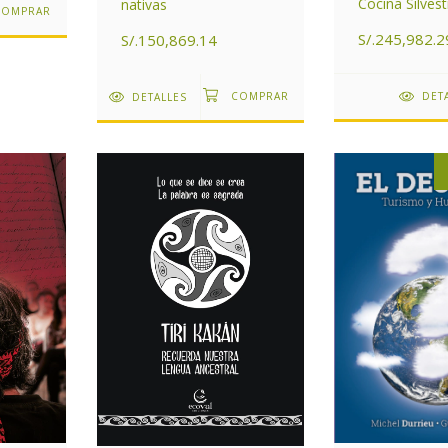
Cocina Silvest
nativas
S/.245,982.2
S/.150,869.14
DET
DETALLES