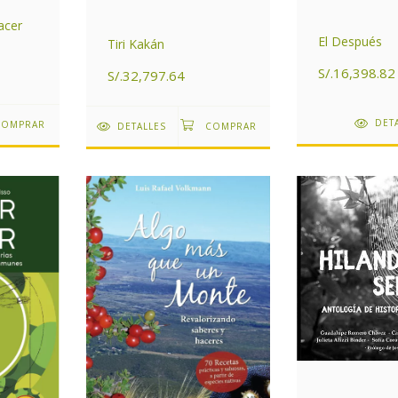
acer
El Después
Tiri Kakán
S/.16,398.82
S/.32,797.64
DET
DETALLES