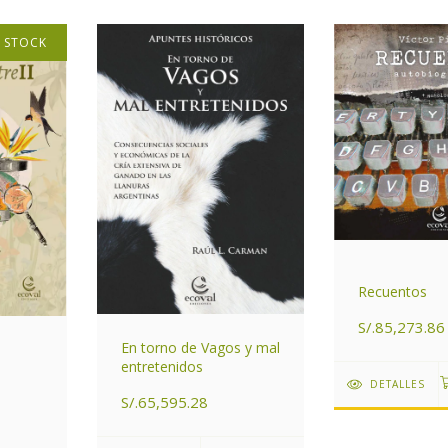
N STOCK
Recuentos
S/.85,273.86
En torno de Vagos y mal
entretenidos
DETALLES
S/.65,595.28