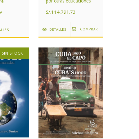
por otras educaciones
re
S/.114,791.73
9
DETALLES
ALLES
SIN STOCK