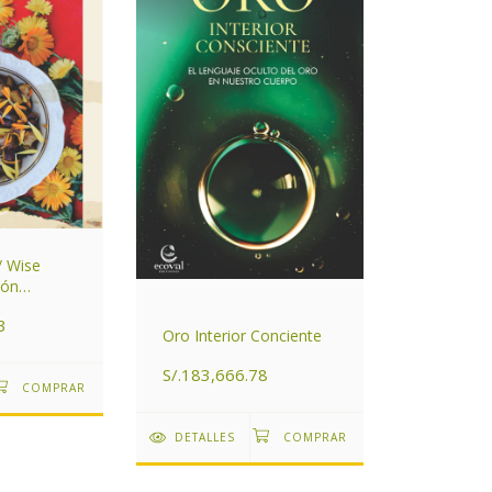
/ Wise
ión
3
Oro Interior Conciente
S/.183,666.78
DETALLES