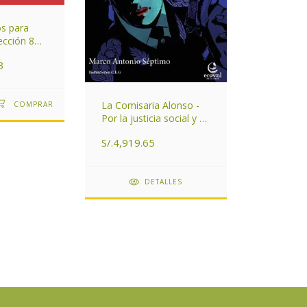
os para
ección 8
3
La Comisaria Alonso -
Por la justicia social y de
género
S/.4,919.65
DETALLES