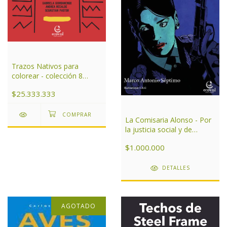
Trazos Nativos para
colorear - colección 8
libros
$25.333.333
La Comisaria Alonso - Por
la justicia social y de
género
$1.000.000
DETALLES
AGOTADO