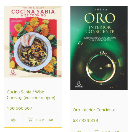
Cocina Sabia / Wise
Cooking (edición bilingüe)
$56.666.667
Oro Interior Conciente
$37.333.333