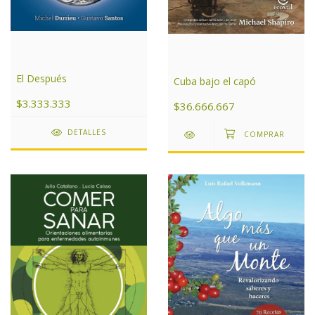
El Después
Cuba bajo el capó
$3.333.333
$36.666.667
DETALLES