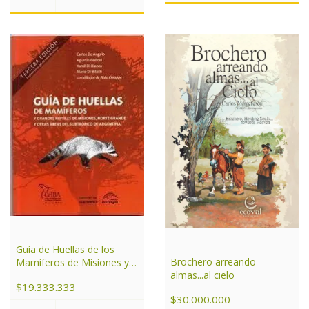
Guía de Huellas de los
Brochero arreando
Mamíferos de Misiones y
almas...al cielo
otras áreas del Subtrópico
$19.333.333
de Argentina
$30.000.000