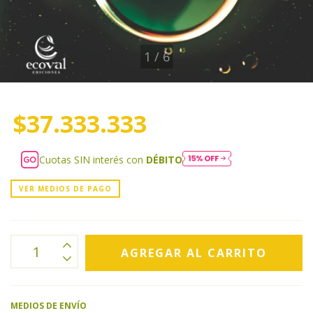
1
/
6
$37.333.333
Cuotas SIN interés con
DÉBITO
VER MEDIOS DE PAGO
MEDIOS DE ENVÍO