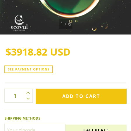
1
/
6
$3918.82 USD
SEE PAYMENT OPTIONS
SHIPPING METHODS
CALCULATE