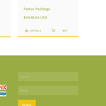
De Nuest
Pastos Posfuego
"Cuentos
$4548.64 USD
$2659.2
DETAILS
DETAI