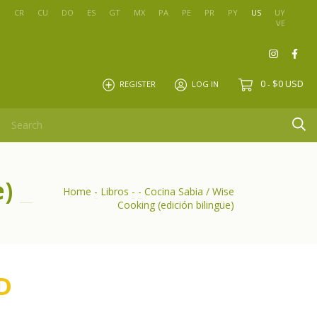
O
CR
CU
DO
ES
GT
MX
PA
PE
PR
PY
US
UY
VE
0
$0 USD
REGISTER
LOG IN
-
e)
Home
-
Libros
-
-
Cocina Sabia / Wise
Cooking (edición bilingüe)
D