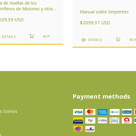
a de Huellas de los
íferos de Misiones y otras
Manual sobre Serpientes
as del Subtrópico de
029.39 USD
entina
$2099.37 USD
DETAILS
DETAILS
Payment methods
es Somos
s