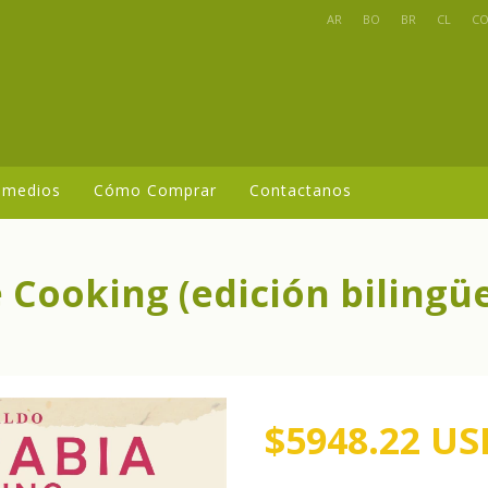
AR
BO
BR
CL
C
 medios
Cómo Comprar
Contactanos
 Cooking (edición bilingü
$5948.22 US