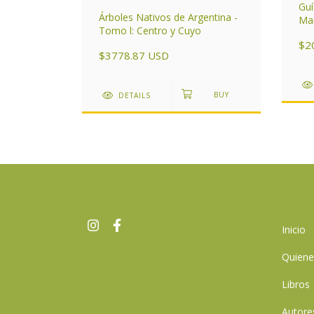
Guí
Árboles Nativos de Argentina -
Mam
entino
Tomo l: Centro y Cuyo
áre
$2
Arg
$3778.87 USD
DETAILS
Inicio
Quien
Libros
Autore