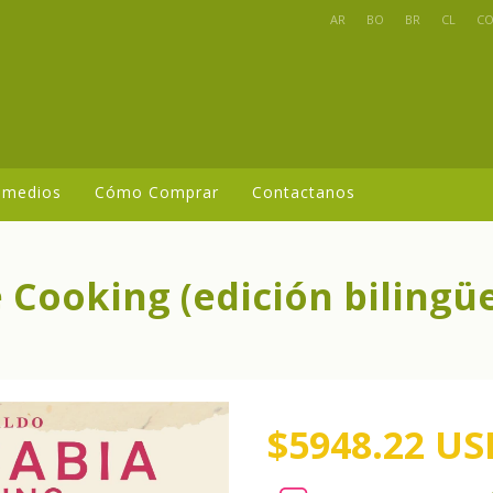
AR
BO
BR
CL
C
 medios
Cómo Comprar
Contactanos
 Cooking (edición bilingü
$5948.22 US