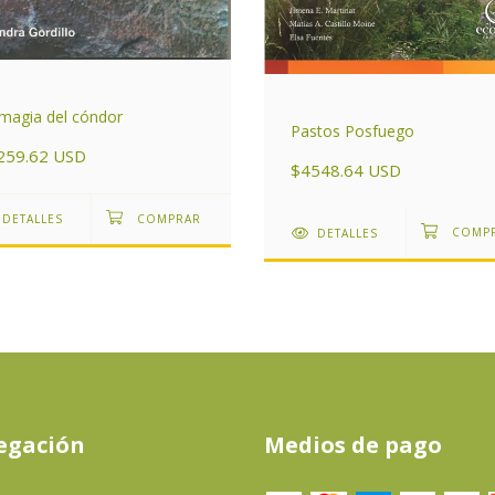
magia del cóndor
Pastos Posfuego
259.62 USD
$4548.64 USD
DETALLES
DETALLES
egación
Medios de pago