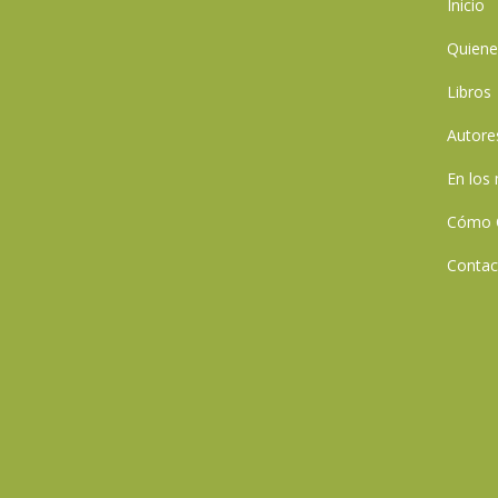
Inicio
Quien
Libros
Autore
En los
Cómo 
Contac