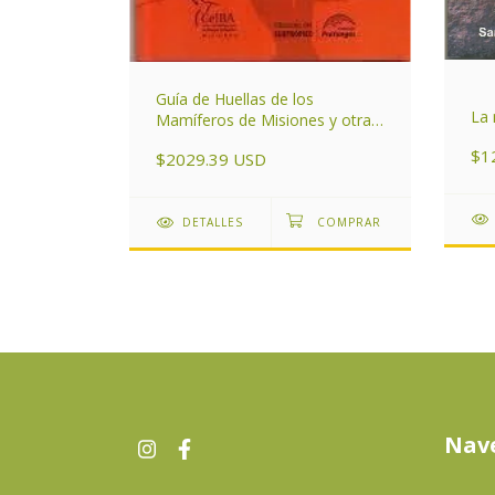
Guía de Huellas de los
La 
Mamíferos de Misiones y otras
o II
áreas del Subtrópico de
$1
$2029.39 USD
Argentina
DETALLES
Nav