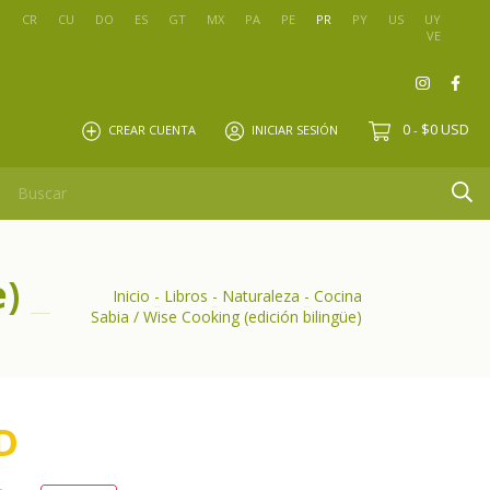
O
CR
CU
DO
ES
GT
MX
PA
PE
PR
PY
US
UY
VE
0
$0 USD
CREAR CUENTA
INICIAR SESIÓN
-
e)
Inicio
-
Libros
-
Naturaleza
-
Cocina
Sabia / Wise Cooking (edición bilingüe)
D