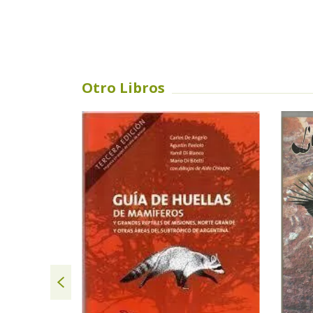
Otro Libros
SIN STOCK