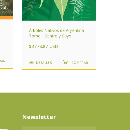
Árboles Nativos de Argentina -
De Nuest
Tomo l: Centro y Cuyo
"Cuentos
$3778.87 USD
$2659.2
DETALLES
DETAL
Newsletter