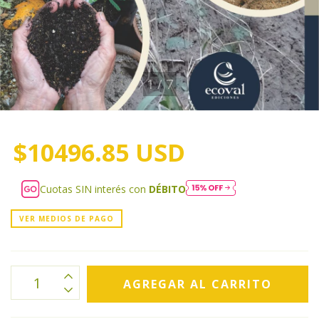
1
/
7
$10496.85 USD
Cuotas SIN interés con
DÉBITO
VER MEDIOS DE PAGO