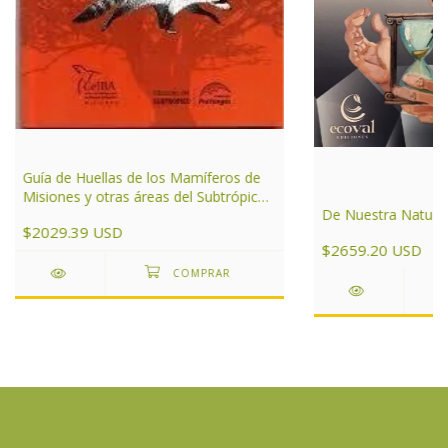
Guía de Huellas de los Mamíferos de
Misiones y otras áreas del Subtrópico
De Nuestra Natura
de Argentina
$2029.39 USD
$2659.20 USD