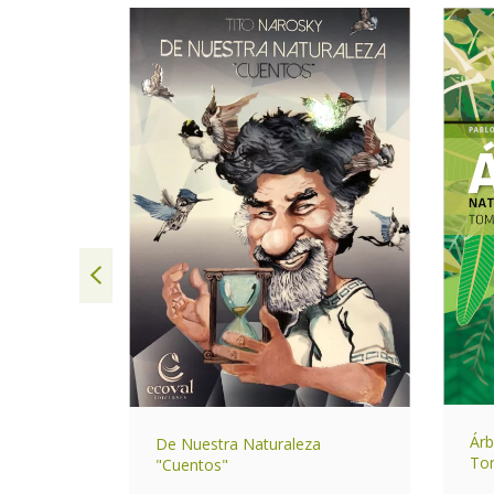
SIN STOCK
s sierras
Árb
De Nuestra Naturaleza
Tom
"Cuentos"