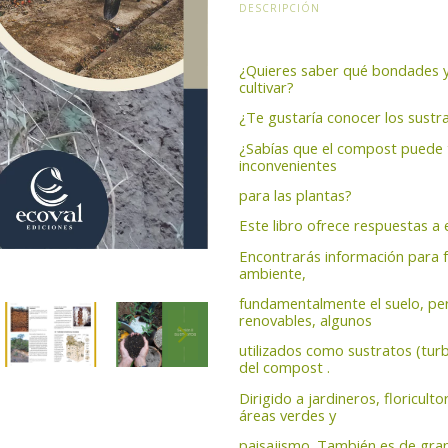
DESCRIPCIÓN
¿Quieres saber qué bondades y l
cultivar?
¿Te gustaría conocer los sustr
¿Sabías que el compost puede 
inconvenientes
para las plantas?
Este libro ofrece respuestas a
Encontrarás información para f
ambiente,
fundamentalmente el suelo, per
renovables, algunos
utilizados como sustratos (turb
del compost .
Dirigido a jardineros, floricult
áreas verdes y
paisajismo. También es de gran 