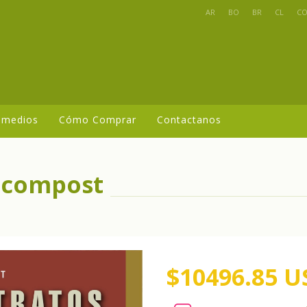
AR
BO
BR
CL
C
 medios
Cómo Comprar
Contactanos
y compost
$10496.85 U