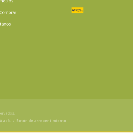
 medios
Comprar
tanos
servados.
á acá.
/
Botón de arrepentimiento