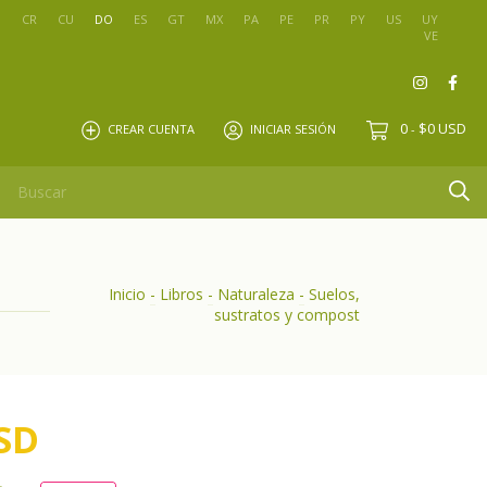
O
CR
CU
DO
ES
GT
MX
PA
PE
PR
PY
US
UY
VE
0
$0 USD
CREAR CUENTA
INICIAR SESIÓN
-
Inicio
-
Libros
-
Naturaleza
-
Suelos,
sustratos y compost
SD