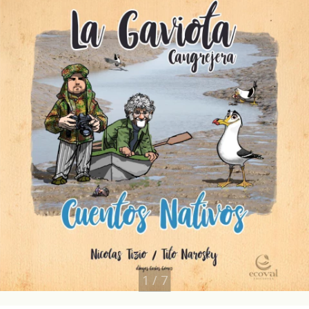
1
/
7