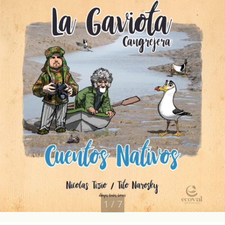
1
/
7