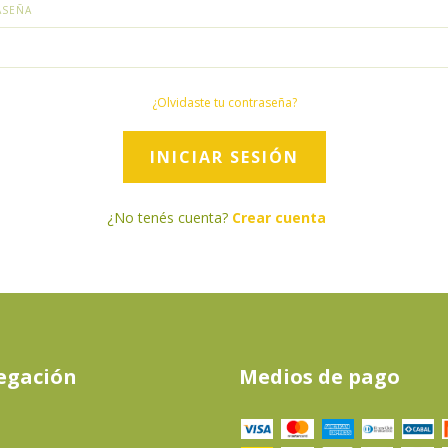
ASEÑA
¿Olvidaste tu contraseña?
¿No tenés cuenta?
Crear cuenta
egación
Medios de pago