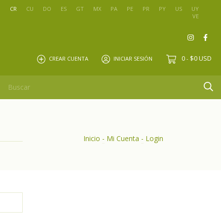
O
CR
CU
DO
ES
GT
MX
PA
PE
PR
PY
US
UY
VE
0
$0 USD
CREAR CUENTA
INICIAR SESIÓN
-
Inicio
-
Mi Cuenta
-
Login