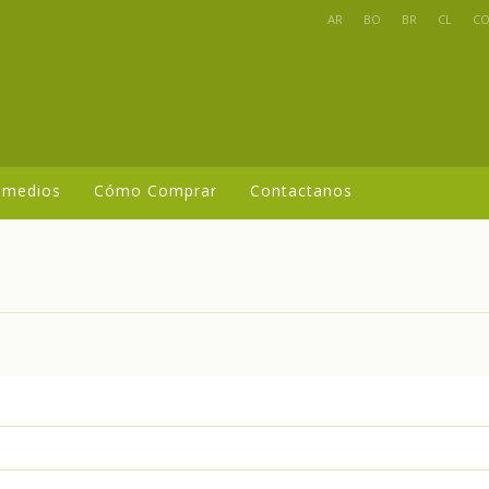
AR
BO
BR
CL
C
 medios
Cómo Comprar
Contactanos