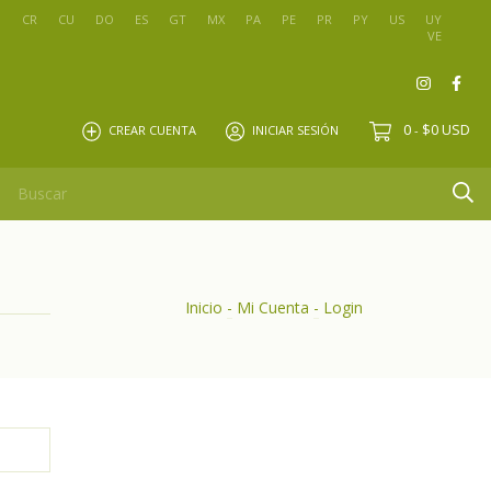
O
CR
CU
DO
ES
GT
MX
PA
PE
PR
PY
US
UY
VE
0
$0 USD
CREAR CUENTA
INICIAR SESIÓN
-
Inicio
-
Mi Cuenta
-
Login