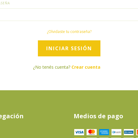
ASEÑA
¿Olvidaste tu contraseña?
¿No tenés cuenta?
Crear cuenta
egación
Medios de pago