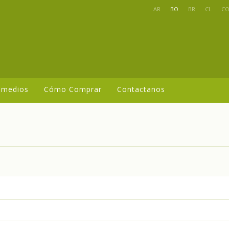
AR
BO
BR
CL
C
 medios
Cómo Comprar
Contactanos