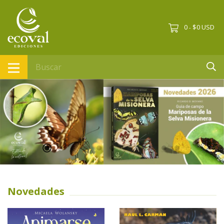
0
$0 USD
-
Novedades