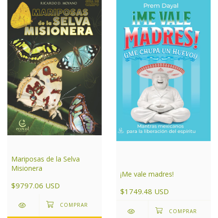
Mariposas de la Selva
Misionera
¡Me vale madres!
$9797.06 USD
$1749.48 USD