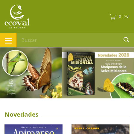
0
$0
-
Novedades