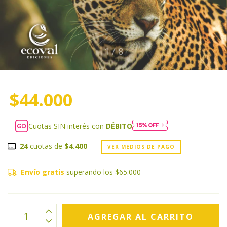
1
/
8
$44.000
Cuotas SIN interés con
DÉBITO
24
cuotas de
$4.400
VER MEDIOS DE PAGO
Envío gratis
superando los
$65.000