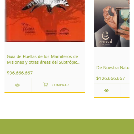
Guía de Huellas de los Mamíferos de
Misiones y otras áreas del Subtrópico
De Nuestra Natura
de Argentina
$96.666.667
$126.666.667