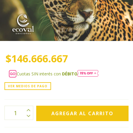
1
/
8
$146.666.667
Cuotas SIN interés con
DÉBITO
VER MEDIOS DE PAGO