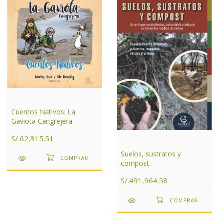
Cuentos Nativos: La
Gaviota Cangrejera
S/.62,315.51
Suelos, sustratos y
compost
S/.491,964.58