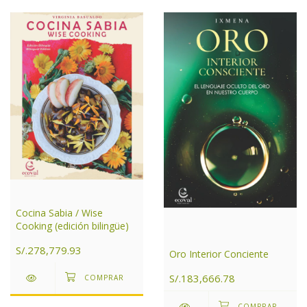
Cocina Sabia / Wise
Cooking (edición bilingüe)
S/.278,779.93
Oro Interior Conciente
S/.183,666.78