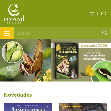
0
S/.0
-
Novedades