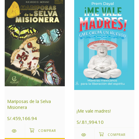
Mariposas de la Selva
Misionera
¡Me vale madres!
S/.459,166.94
S/.81,994.10