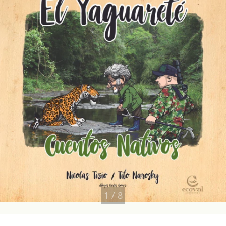
1
/
8