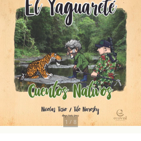
1
/
8