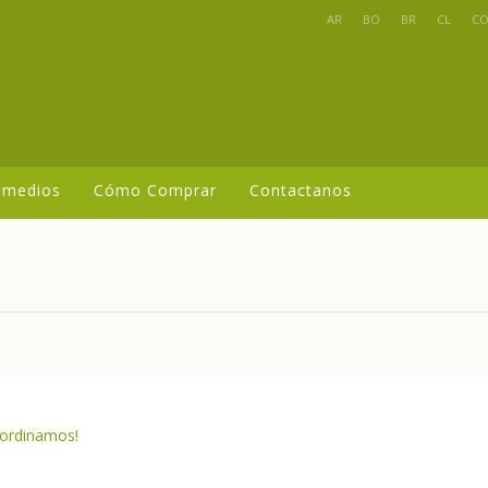
AR
BO
BR
CL
C
 medios
Cómo Comprar
Contactanos
oordinamos!