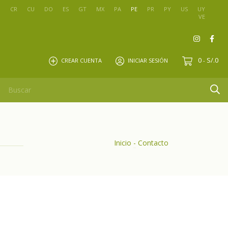
O
CR
CU
DO
ES
GT
MX
PA
PE
PR
PY
US
UY
VE
0
S/.0
CREAR CUENTA
INICIAR SESIÓN
-
Inicio
-
Contacto