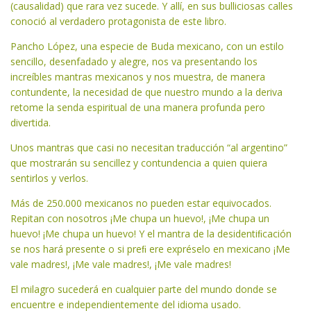
(causalidad) que rara vez sucede. Y allí, en sus bulliciosas calles
conoció al verdadero protagonista de este libro.
Pancho López, una especie de Buda mexicano, con un estilo
sencillo, desenfadado y alegre, nos va presentando los
increíbles mantras mexicanos y nos muestra, de manera
contundente, la necesidad de que nuestro mundo a la deriva
retome la senda espiritual de una manera profunda pero
divertida.
Unos mantras que casi no necesitan traducción “al argentino”
que mostrarán su sencillez y contundencia a quien quiera
sentirlos y verlos.
Más de 250.000 mexicanos no pueden estar equivocados.
Repitan con nosotros ¡Me chupa un huevo!, ¡Me chupa un
huevo! ¡Me chupa un huevo! Y el mantra de la desidentiﬁcación
se nos hará presente o si preﬁ ere expréselo en mexicano ¡Me
vale madres!, ¡Me vale madres!, ¡Me vale madres!
El milagro sucederá en cualquier parte del mundo donde se
encuentre e independientemente del idioma usado.