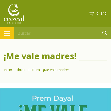
0
S/.0
-
¡Me vale madres!
Inicio
-
Libros
-
Cultura
-
¡Me vale madres!