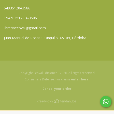
5493512043586
+54 9 3512 04-3586
libreriaecoval@gmail.com
Juan Manuel de Rosas 0 Unquillo, X5109, Córdoba
Copyright Ecoval Ediciones - 2026. All rights reserved.
Consumers Defense. For claims
enter here.
Cancel your order