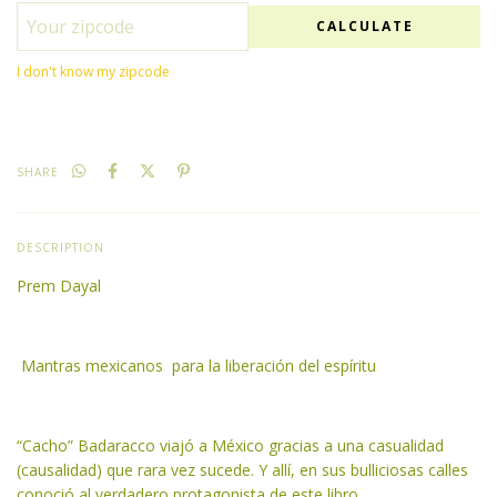
CALCULATE
I don't know my zipcode
SHARE
DESCRIPTION
Prem Dayal
Mantras mexicanos para la liberación del espíritu
“Cacho” Badaracco viajó a México gracias a una casualidad
(causalidad) que rara vez sucede. Y allí, en sus bulliciosas calles
conoció al verdadero protagonista de este libro.