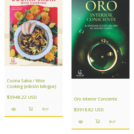
Cocina Sabia / Wise
Cooking (edición bilingüe)
$5948.22 USD
Oro Interior Conciente
$3918.82 USD