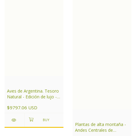
Aves de Argentina. Tesoro
Natural - Edición de lujo -
Tapas duras con sobre
$9797.06 USD
cubierta
Plantas de alta montaña -
Andes Centrales de
Argentina