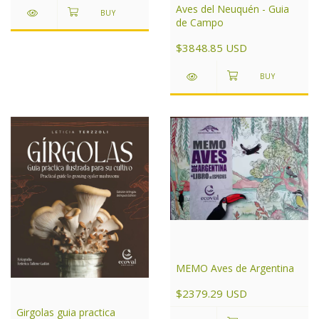
Aves del Neuquén - Guia
de Campo
$3848.85 USD
MEMO Aves de Argentina
$2379.29 USD
Girgolas guia practica