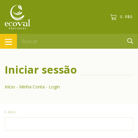
0
R$0
-
Iniciar sessão
Início
-
Minha Conta
-
Login
E-MAIL