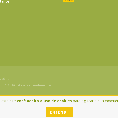
tanos
rvados.
i.
/
Botão de arrependimento
 este site
você aceita o uso de cookies
para agilizar a sua experi
ENTENDI