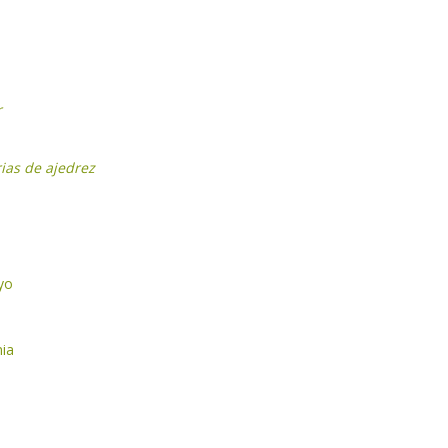
r
rias de ajedrez
yo
nia