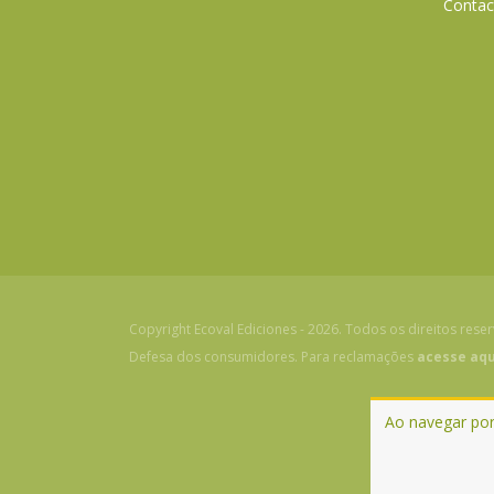
Contac
Copyright Ecoval Ediciones - 2026. Todos os direitos rese
Defesa dos consumidores. Para reclamações
acesse aqu
Ao navegar por