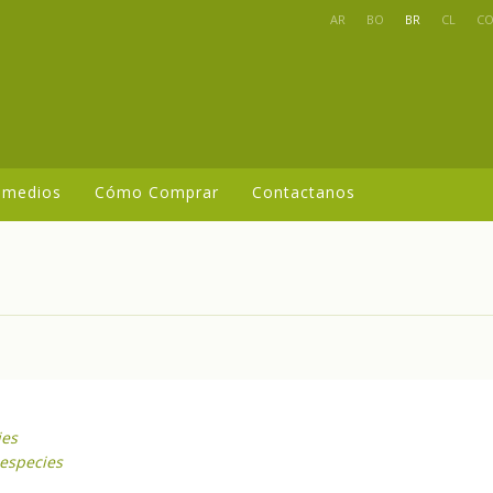
AR
BO
BR
CL
C
 medios
Cómo Comprar
Contactanos
ies
especies