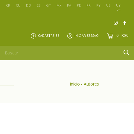
O
CR
CU
DO
ES
GT
MX
PA
PE
PR
PY
US
UY
VE
0
R$0
CADASTRE-SE
INICIAR SESSÃO
-
Início
-
Autores