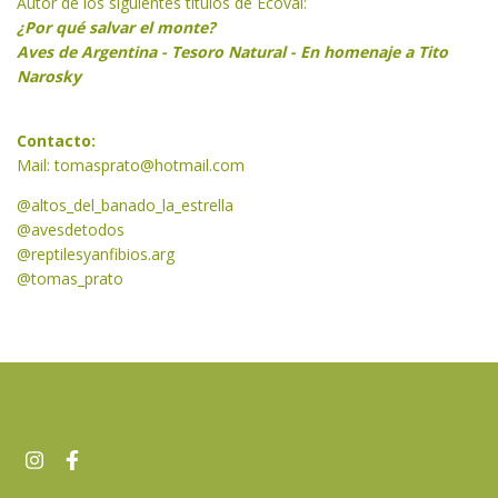
Autor de los siguientes títulos de Ecoval:
¿Por qué salvar el monte?
Aves de Argentina - Tesoro Natural - En homenaje a Tito
Narosky
Contacto:
Mail:
tomasprato@hotmail.com
@altos_del_banado_la_estrella
@avesdetodos
@reptilesyanfibios.arg
@tomas_prato