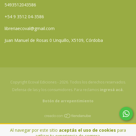
5493512043586
+54 9 3512 04-3586
libreriaecoval@gmail.com
Juan Manuel de Rosas 0 Unquillo, X5109, Córdoba
Copyright Ecoval Ediciones - 2026. Todos los derechos reservados.
Defensa de las y los consumidores. Para reclamos
ingresá acá.
Botón de arrepentimiento
Al navegar por este sitio
aceptás el uso de cookies
para
agilizar tu experiencia de compra.