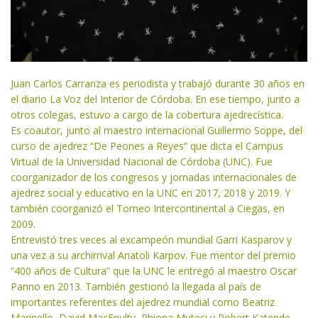
Juan Carlos Carranza es periodista y trabajó durante 30 años en
el diario La Voz del Interior de Córdoba. En ese tiempo, junto a
otros colegas, estuvo a cargo de la cobertura ajedrecística.
Es coautor, junto al maestro internacional Guillermo Soppe, del
curso de ajedrez “De Peones a Reyes” que dicta el Campus
Virtual de la Universidad Nacional de Córdoba (UNC). Fue
coorganizador de los congresos y jornadas internacionales de
ajedrez social y educativo en la UNC en 2017, 2018 y 2019. Y
también coorganizó el Torneo Intercontinental a Ciegas, en
2009.
Entrevistó tres veces al excampeón mundial Garri Kasparov y
una vez a su archirrival Anatoli Karpov. Fue mentor del premio
“400 años de Cultura” que la UNC le entregó al maestro Oscar
Panno en 2013. También gestionó la llegada al país de
importantes referentes del ajedrez mundial como Beatriz
Marinello, David MacEnulty, Phiona Mutesi y Robert Katende.