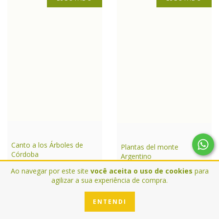
Canto a los Árboles de
Plantas del monte
Córdoba
Argentino
Ao navegar por este site
você aceita o uso de cookies
para
R$6.254,36
R$14.433,14
agilizar a sua experiência de compra.
DETALHES
DETALHES
ENTENDI