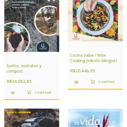
Cocina Sabia / Wise
Cooking (edición bilingüe)
Suelos, sustratos y
R$20.446,95
compost
R$36.082,85