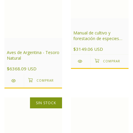
Manual de cultivo y
forestación de especies
nativas para el centro de
$3149.06 USD
Argentina
Aves de Argentina - Tesoro
Natural
$6368.09 USD
SIN STOCK