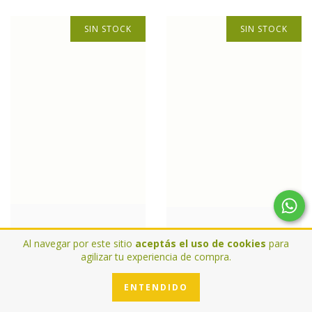
SIN STOCK
SIN STOCK
Canto a los Árboles de
Plantas del monte
Al navegar por este sitio
aceptás el uso de cookies
para
Córdoba
Argentino
agilizar tu experiencia de compra.
$1819.45 USD
$4198.74 USD
ENTENDIDO
DETALLES
DETALLES