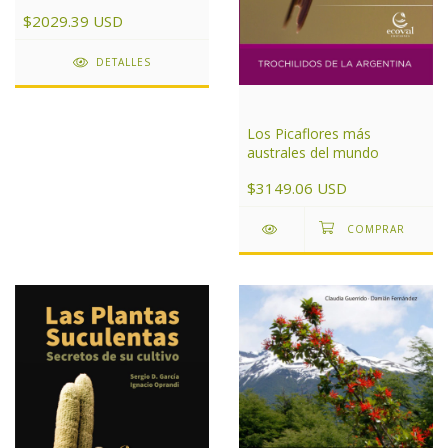
Argentina
$2029.39 USD
DETALLES
Los Picaflores más
australes del mundo
$3149.06 USD