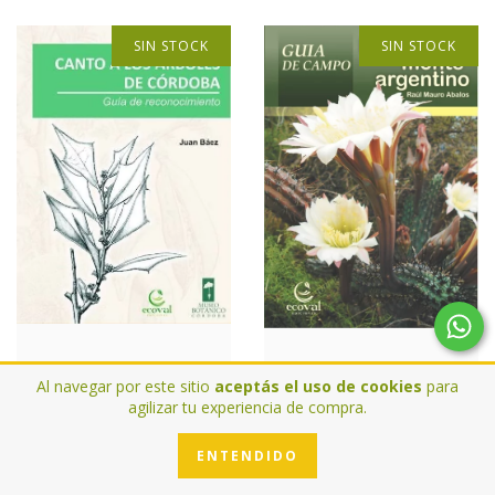
SIN STOCK
SIN STOCK
Canto a los Árboles de
Plantas del monte
Al navegar por este sitio
aceptás el uso de cookies
para
Córdoba
Argentino
agilizar tu experiencia de compra.
$1819.45 USD
$4198.74 USD
ENTENDIDO
DETALLES
DETALLES