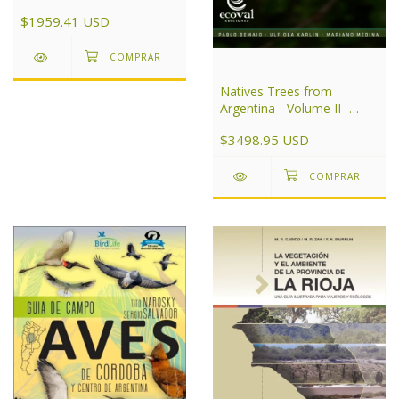
$1959.41 USD
Natives Trees from
Argentina - Volume II -
Patagonia
$3498.95 USD