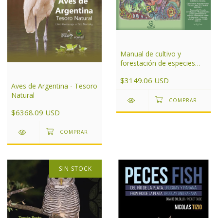
Manual de cultivo y
forestación de especies
nativas para el centro de
$3149.06 USD
Argentina
Aves de Argentina - Tesoro
Natural
$6368.09 USD
SIN STOCK