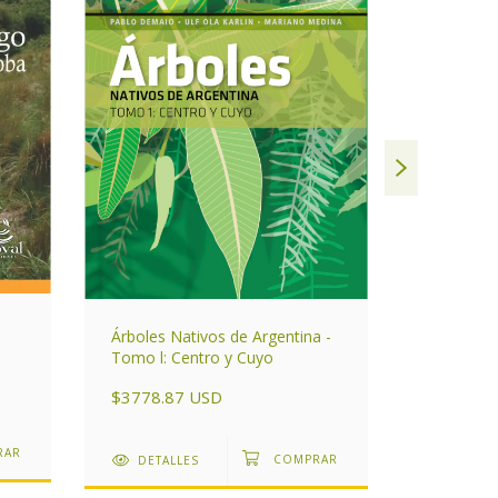
Árboles Nativos de Argentina -
De Nuest
Tomo l: Centro y Cuyo
"Cuentos
$3778.87 USD
$2659.2
DETALLES
DETAL