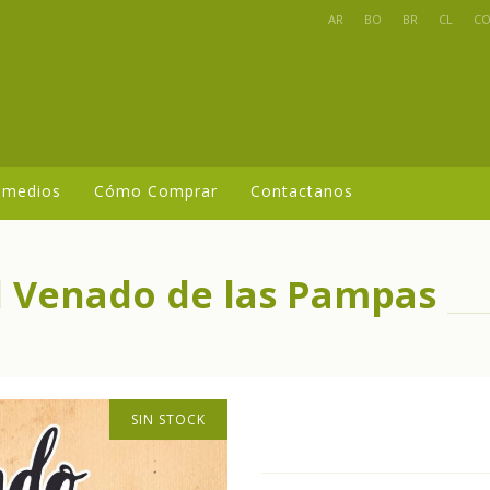
AR
BO
BR
CL
C
 medios
Cómo Comprar
Contactanos
l Venado de las Pampas
SIN STOCK