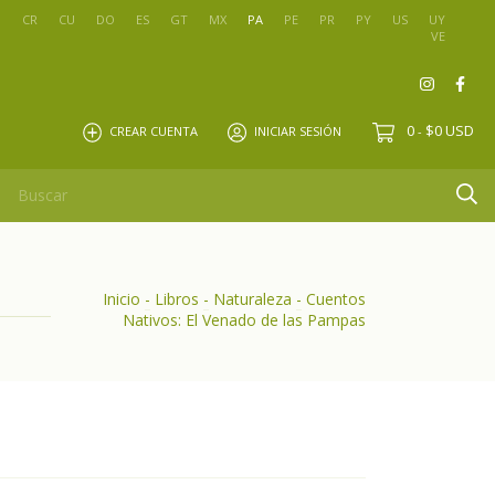
O
CR
CU
DO
ES
GT
MX
PA
PE
PR
PY
US
UY
VE
0
$0 USD
CREAR CUENTA
INICIAR SESIÓN
-
Inicio
-
Libros
-
Naturaleza
-
Cuentos
Nativos: El Venado de las Pampas