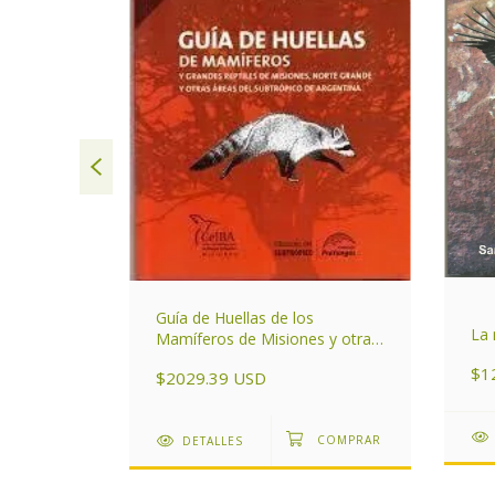
Guía de Huellas de los
s sierras
La 
Mamíferos de Misiones y otras
áreas del Subtrópico de
$1
$2029.39 USD
Argentina
DETALLES