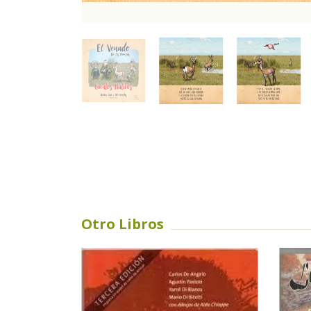
Otro Libros
SIN STOCK