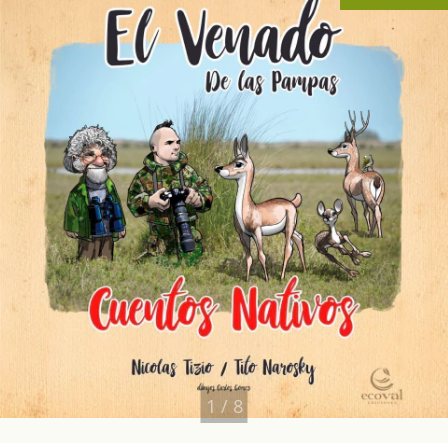
1
/
8