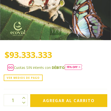
1
/
7
$93.333.333
Cuotas SIN interés con
DÉBITO
VER MEDIOS DE PAGO