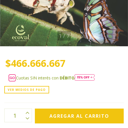
1
/
7
$466.666.667
Cuotas SIN interés con
DÉBITO
VER MEDIOS DE PAGO