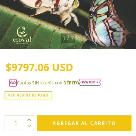
1
/
7
$9797.06 USD
Cuotas SIN interés con
DÉBITO
VER MEDIOS DE PAGO