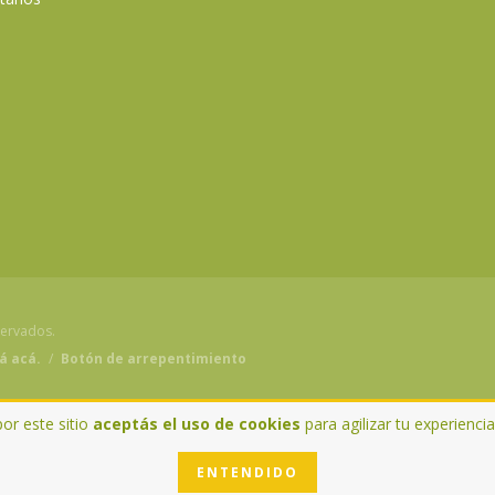
servados.
á acá.
/
Botón de arrepentimiento
por este sitio
aceptás el uso de cookies
para agilizar tu experienci
ENTENDIDO