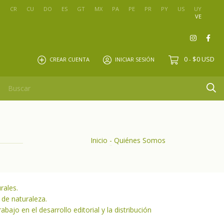
O
CR
CU
DO
ES
GT
MX
PA
PE
PR
PY
US
UY
VE
0
$0 USD
CREAR CUENTA
INICIAR SESIÓN
-
Inicio
-
Quiénes Somos
urales.
 de naturaleza.
bajo en el desarrollo editorial y la distribución