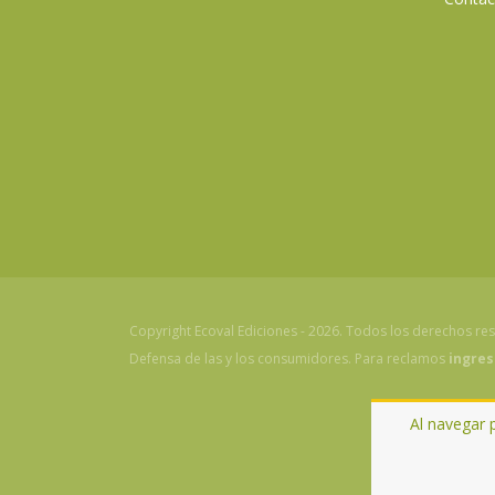
Copyright Ecoval Ediciones - 2026. Todos los derechos re
Defensa de las y los consumidores. Para reclamos
ingres
Al navegar 