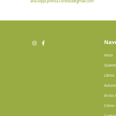
ana.seppi.prensa.cordoba@gmail.com
Nav
Inicio
Quien
Libros
Autore
En los
Cómo 
Contac