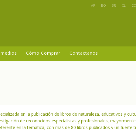
AR
BO
BR
CL
C
 medios
Cómo Comprar
Contactanos
cializada en la publicación de libros de naturaleza, educativos y cult
estigación de reconocidos especialistas y profesionales, mayormente
eferente en la temática, con más de 80 libros publicados y un fuerte tra