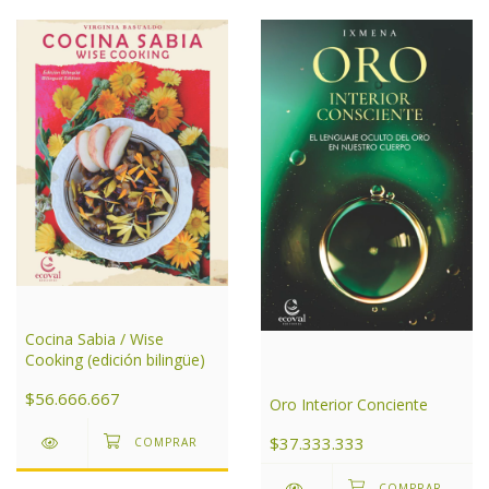
Cocina Sabia / Wise
Cooking (edición bilingüe)
$56.666.667
Oro Interior Conciente
$37.333.333