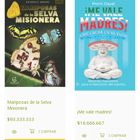
Mariposas de la Selva
Misionera
¡Me vale madres!
$93.333.333
$16.666.667