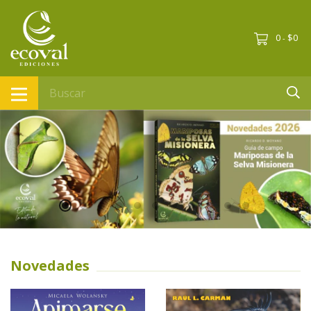
0
$0
-
Novedades