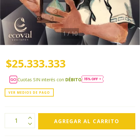
1
/
10
$25.333.333
Cuotas SIN interés con
DÉBITO
VER MEDIOS DE PAGO