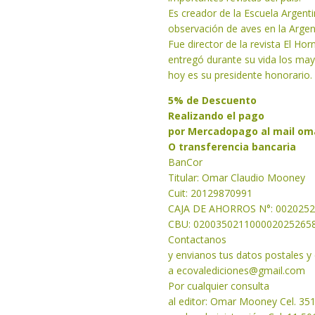
Es creador de la Escuela Argent
observación de aves en la Argent
Fue director de la revista El Hor
entregó durante su vida los may
hoy es su presidente honorario.
5% de Descuento
Realizando el pago
por Mercadopago al mail
om
O transferencia bancaria
BanCor
Titular: Omar Claudio Mooney
Cuit: 20129870991
CAJA DE AHORROS N°: 002025
CBU: 020035021100002025265
Contactanos
y envianos tus datos postales 
a
ecovalediciones@gmail.com
Por cualquier consulta
al editor: Omar Mooney Cel. 35