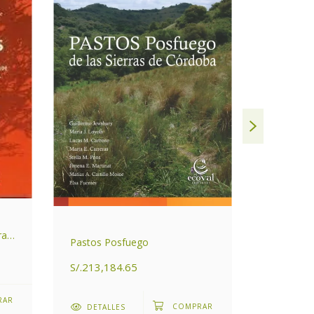
Árboles N
ras
Pastos Posfuego
Tomo l: C
S/.213,184.65
S/.177,1
DETALLES
DETAL