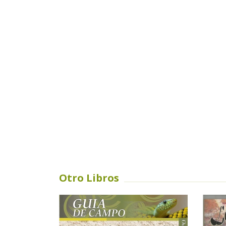
Otro Libros
SIN STOCK