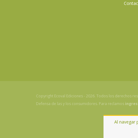
Contac
Copyright Ecoval Ediciones - 2026. Todos los derechos re
Defensa de las y los consumidores. Para reclamos
ingres
Al navegar 