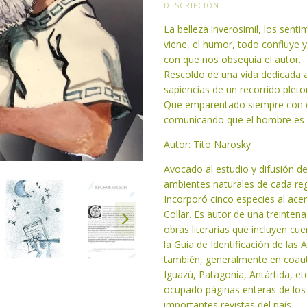
DESCRIPCIÓN
La belleza inverosimil, los senti
viene, el humor, todo confluye y
con que nos obsequia el autor.
Rescoldo de una vida dedicada a
sapiencias de un recorrido pleto
Que emparentado siempre con ca
comunicando que el hombre es la
Autor: Tito Narosky
Avocado al estudio y difusión de 
ambientes naturales de cada regi
Incorporó cinco especies al acer
Collar. Es autor de una treintena
obras literarias que incluyen cu
la Guía de Identificación de las
también, generalmente en coauto
Iguazú, Patagonia, Antártida, et
ocupado páginas enteras de los 
importantes revistas del país.