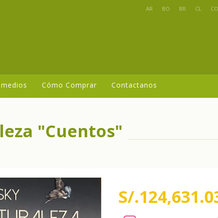
AR
BO
BR
CL
C
 medios
Cómo Comprar
Contactanos
leza "Cuentos"
S/.124,631.0