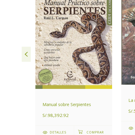
ntrales de
La 
Manual sobre Serpientes
S/.
S/.98,392.92
DETALLES