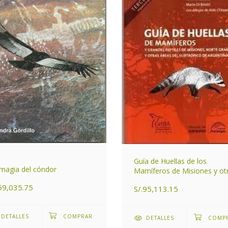
Guía de Huellas de los
magia del cóndor
Mamíferos de Misiones y ot
áreas del Subtrópico de
59,035.75
S/.95,113.15
Argentina
DETALLES
DETALLES