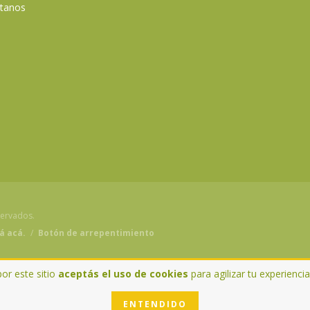
tanos
servados.
á acá.
/
Botón de arrepentimiento
por este sitio
aceptás el uso de cookies
para agilizar tu experienci
ENTENDIDO