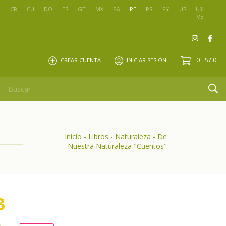
O
CR
CU
DO
ES
GT
MX
PA
PE
PR
PY
US
UY
VE
0
S/.0
CREAR CUENTA
INICIAR SESIÓN
-
Inicio
-
Libros
-
Naturaleza
-
De
Nuestra Naturaleza "Cuentos"
3