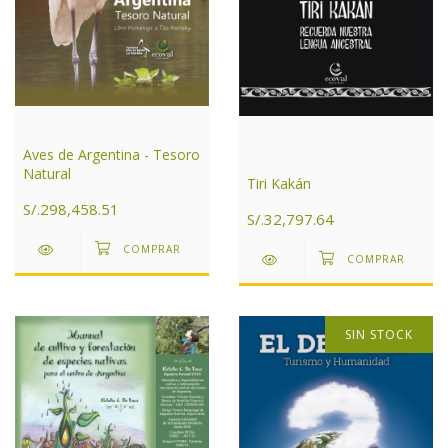
Aves de Argentina - Tesoro
Natural
Tiri Kakán
S/.298,458.51
S/.32,797.64
SIN STOCK