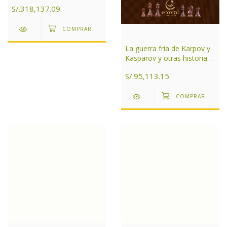
Argentina Tomo 2
S/.318,137.09
La guerra fría de Karpov y
Kasparov y otras historias
de ajedrez
S/.95,113.15