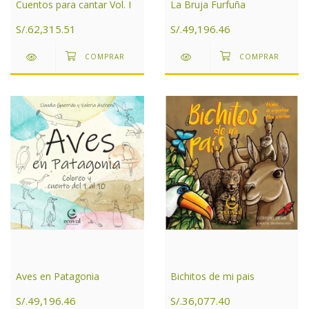
La Bruja Furfuña
Cuentos para cantar Vol. I
S/.49,196.46
S/.62,315.51
Aves en Patagonia
Bichitos de mi pais
S/.49,196.46
S/.36,077.40