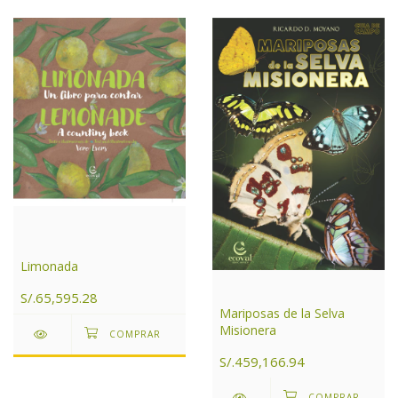
Limonada
S/.65,595.28
Mariposas de la Selva
Misionera
S/.459,166.94