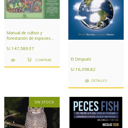
Manual de cultivo y
forestación de especies
nativas para el centro de
S/.147,589.37
Argentina
El Después
S/.16,398.82
DETALLES
SIN STOCK