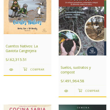
Cuentos Nativos: La
Gaviota Cangrejera
S/.62,315.51
Suelos, sustratos y
compost
S/.491,964.58