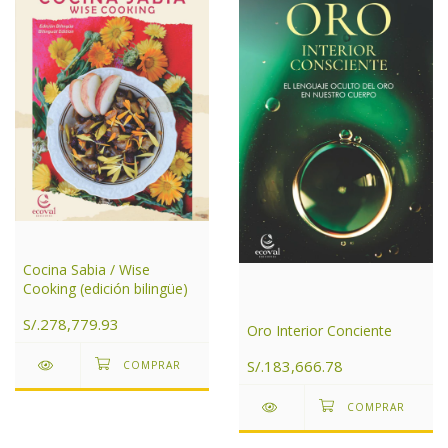
Cocina Sabia / Wise
Cooking (edición bilingüe)
S/.278,779.93
Oro Interior Conciente
S/.183,666.78