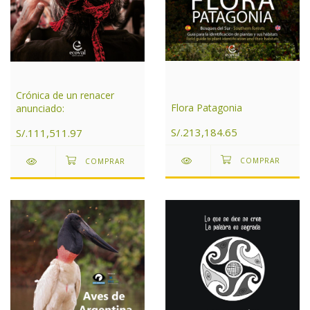
Crónica de un renacer
Flora Patagonia
anunciado:
S/.213,184.65
S/.111,511.97