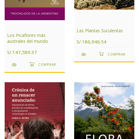
Las Plantas Suculentas
Los Picaflores más
australes del mundo
S/.186,946.54
S/.147,589.37