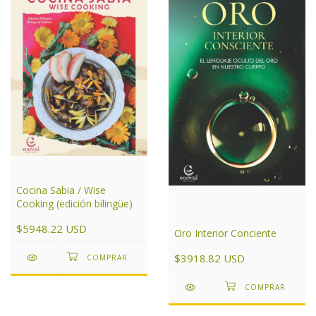
Cocina Sabia / Wise
Cooking (edición bilingüe)
$5948.22 USD
Oro Interior Conciente
$3918.82 USD