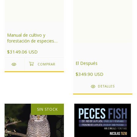
Manual de cultivo y
forestación de especies
nativas para el centro de
$3149.06 USD
Argentina
El Después
$349.90 USD
DETALLES
SIN STOCK