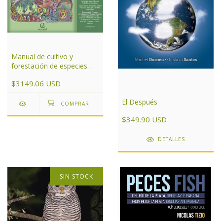
Manual de cultivo y
forestación de especies
nativas para el centro de
$3149.06 USD
Argentina
El Después
$349.90 USD
DETALLES
SIN STOCK