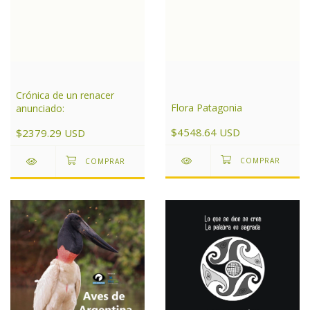
Crónica de un renacer
Flora Patagonia
anunciado:
$4548.64 USD
$2379.29 USD