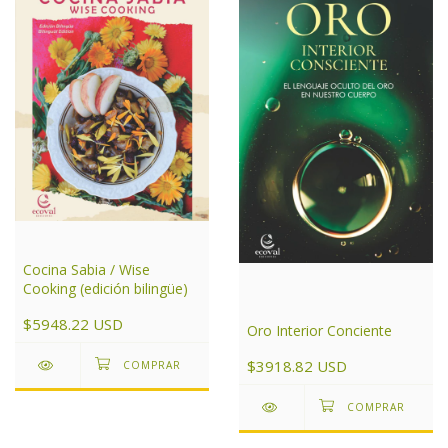
Cocina Sabia / Wise
Cooking (edición bilingüe)
$5948.22 USD
Oro Interior Conciente
$3918.82 USD