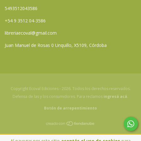
5493512043586
+54 9 3512 04-3586
libreriaecoval@gmail.com
Juan Manuel de Rosas 0 Unquillo, X5109, Córdoba
Copyright Ecoval Ediciones - 2026. Todos los derechos reservados.
Defensa de las y los consumidores. Para reclamos
ingresá acá.
Botón de arrepentimiento
Al navegar por este sitio
aceptás el uso de cookies
para