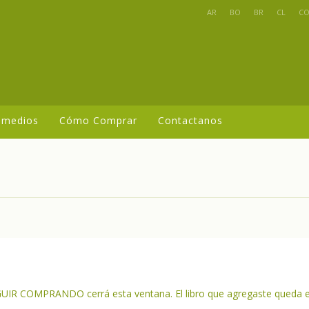
AR
BO
BR
CL
C
 medios
Cómo Comprar
Contactanos
SEGUIR COMPRANDO cerrá esta ventana. El libro que agregaste queda e