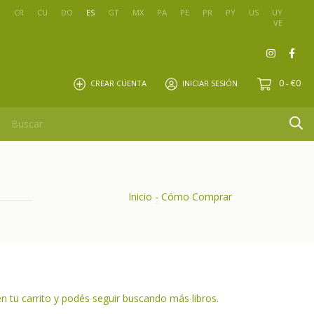
O
CR
CU
DO
ES
GT
MX
PA
PE
PR
PY
US
UY
VE
0
€0
CREAR CUENTA
INICIAR SESIÓN
-
Inicio
-
Cómo Comprar
n tu carrito y podés seguir buscando más libros.