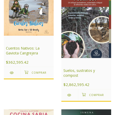
Cuentos Nativos: La
Gaviota Cangrejera
$362,595.42
Suelos, sustratos y
compost
$2,862,595.42