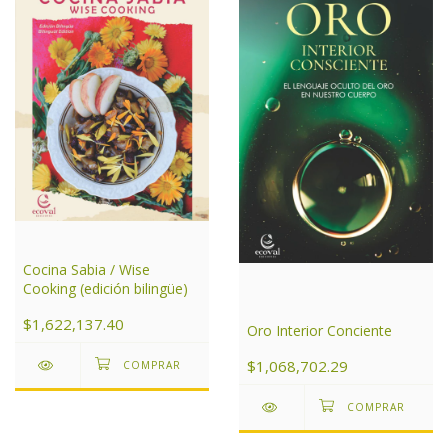
Cocina Sabia / Wise
Cooking (edición bilingüe)
$1,622,137.40
Oro Interior Conciente
$1,068,702.29