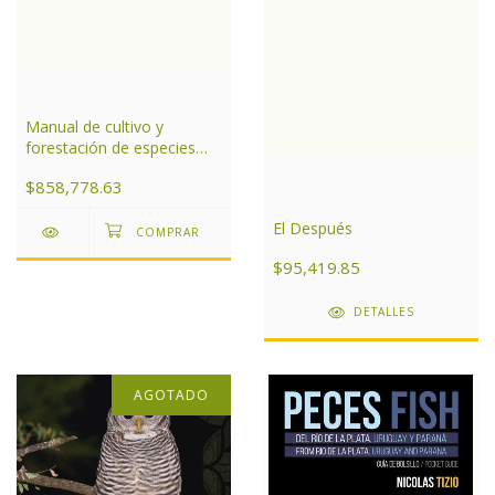
Manual de cultivo y
forestación de especies
nativas para el centro de
$858,778.63
Argentina
El Después
$95,419.85
DETALLES
AGOTADO