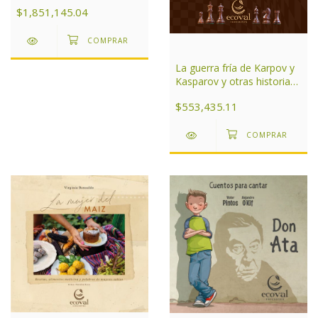
Argentina Tomo 2
$1,851,145.04
La guerra fría de Karpov y
Kasparov y otras historias
de ajedrez
$553,435.11